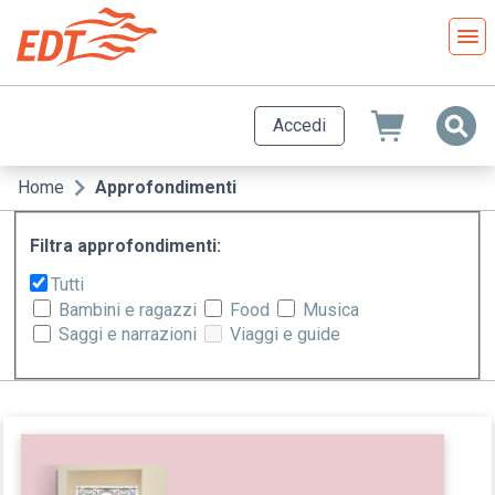
Salta
al
contenuto
principale
Accedi
Home
Approfondimenti
Briciole
di
Filtra approfondimenti:
pane
Tutti
Bambini e ragazzi
Food
Musica
Saggi e narrazioni
Viaggi e guide