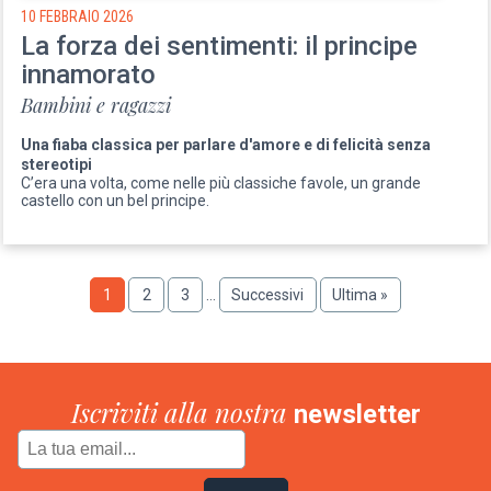
10 FEBBRAIO 2026
La forza dei sentimenti: il principe
innamorato
Bambini e ragazzi
Una fiaba classica per parlare d'amore e di felicità senza
stereotipi
C’era una volta, come nelle più classiche favole, un grande
castello con un bel principe.
Paginazione
Pagina
1
Pagina
2
Pagina
3
…
Pagina
Successivi
Ultima
Ultima »
successiva
pagina
Iscriviti alla nostra
newsletter