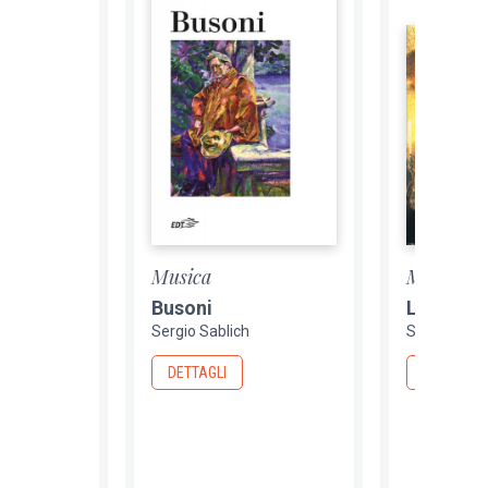
Musica
Musica
Busoni
L'altro 
Sergio Sablich
Sergio Sabl
DETTAGLI
DETTAGLI