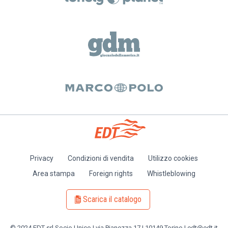
Privacy
Condizioni di vendita
Utilizzo cookies
Piè
Area stampa
Foreign rights
Whistleblowing
di
pagina
Scarica il catalogo
© 2024 EDT srl Socio Unico | via Pianezza 17 | 10149 Torino | edt@edt.it