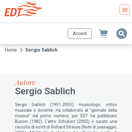
Salta
al
contenuto
principale
Accedi
Home
Sergio Sablich
Briciole
di
pane
Autore
Sergio Sablich
Sergio Sablich (1951-2005), musicologo, critico
musicale e docente. Ha collaborato al "giornale della
musica" dal primo numero; per EDT ha pubblicato
Busoni (1982), L'altro Schubert (2002) e curato una
raccolta di scritti di Richard Strauss (Note di passaggio,