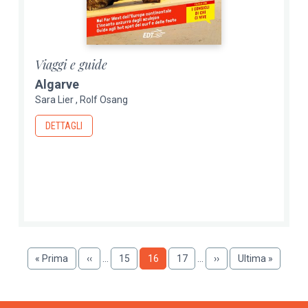
Viaggi e guide
Algarve
Sara Lier
Rolf Osang
DETTAGLI
Paginazione
Prima
« Prima
Pagina
‹‹
…
Pagina
15
Pagina
16
Pagina
17
…
Pagina
››
Ultima
Ultima »
pagina
precedente
successiva
pagina