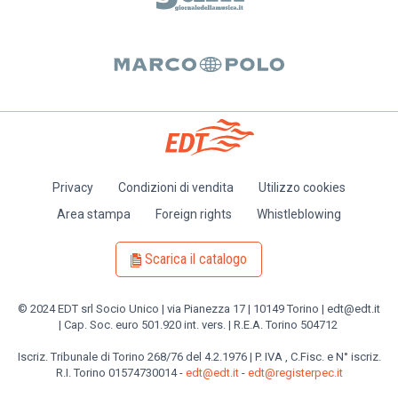
Privacy
Condizioni di vendita
Utilizzo cookies
Piè
Area stampa
Foreign rights
Whistleblowing
di
pagina
Scarica il catalogo
© 2024 EDT srl Socio Unico | via Pianezza 17 | 10149 Torino | edt@edt.it
| Cap. Soc. euro 501.920 int. vers. | R.E.A. Torino 504712
Iscriz. Tribunale di Torino 268/76 del 4.2.1976 | P. IVA , C.Fisc. e N° iscriz.
R.I. Torino 01574730014 -
edt@edt.it
-
edt@registerpec.it