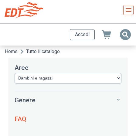
Salta
al
contenuto
principale
Accedi
Home
Tutto il catalogo
Briciole
di
Aree
pane
Genere
FAQ