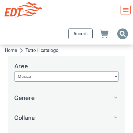
Salta
al
contenuto
principale
Accedi
Home
Tutto il catalogo
Briciole
di
Aree
pane
Genere
Collana