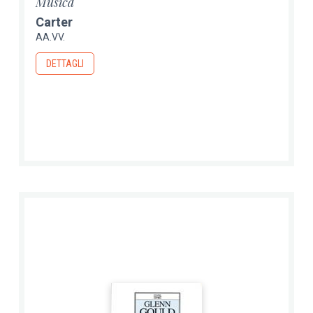
Musica
Carter
AA.VV.
DETTAGLI