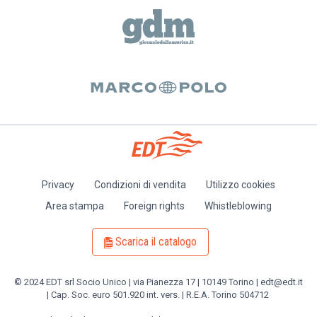
Privacy
Condizioni di vendita
Utilizzo cookies
Piè
Area stampa
Foreign rights
Whistleblowing
di
pagina
Scarica il catalogo
© 2024 EDT srl Socio Unico | via Pianezza 17 | 10149 Torino | edt@edt.it
| Cap. Soc. euro 501.920 int. vers. | R.E.A. Torino 504712