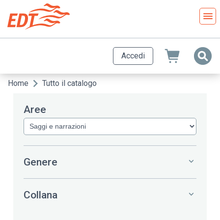
Salta
al
contenuto
principale
Accedi
Home
Tutto il catalogo
Briciole
di
Aree
pane
Genere
Collana