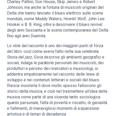
Charley Patton, Son House, Skip James e Robert
Johnson, ma anche la fortuna di musicisti originari del
Delta che hanno lanciato il blues elettrico sulle scene
mondiali, come Muddy Waters, Howlin’ Wolf, John Lee
Hooker e B. B. King, oltre a descrivere il blues revival
degli anni Sessanta e la scena contemporanea del Delta
fino agli anni Duemila.
Lo stile del racconto è uno dei maggiori punti di forza
del libro: così come aveva fatto nella sua celebrata
Storia del jazz
, Gioia descrive gli ambienti geografici e
sociali, indaga le parabole personali dei musicisti, dei
produttori e persino dei ricercatori e musicologi, si
addentra empaticamente nel racconto delle linee di
sviluppo e nei contenuti letterari e sociali del blues.
Riesce insomma lì dove molto spesso falliscono gli
storici della musica, e cioè nel trasmettere un’idea della
musica come parte di una vicenda tanto sociologica
quanto personale, fatta di povertà e riscatto, di genialità
e fallimenti, di meravigliosi momenti di espansione
artistica e di tempi di decadenza.