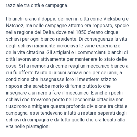
razziale tra città e campagna.
I bianchi erano il doppio dei neri in città come Vicksburg e
Natchez; ma nelle campagne attorno era l’opposto, specie
nella regione del Delta, dove nel 1850 c’erano cinque
schiavi per ogni bianco residente. Di conseguenza la vita
degli schiavi raramente incrociava le varie esperienze
della vita cittadina. Gli artigiani e i commercianti bianchi di
città lavoravano attivamente per mantenere lo stato delle
cose. Si ha memoria di come reagì un meccanico bianco a
cui fu offerto l’aiuto di alcuni schiavi neri per sei anni, a
condizione che insegnasse loro il mestiere: stizzito
rispose che sarebbe morto di fame piuttosto che
insegnare a un nero a fare il meccanico. E anche i pochi
schiavi che trovarono posto nell’economia cittadina non
riuscirono a mitigare questa profonda divisione tra città e
campagna; essi tendevano infatti a restare separati dagli
schiavi di campagna e da tutto quello che era legato alla
vita nelle piantagioni.