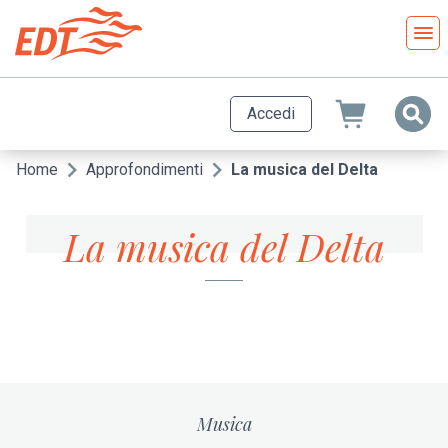
Salta
al
contenuto
principale
Accedi
Home
Approfondimenti
La musica del Delta
Briciole
di
La musica del Delta
pane
Musica