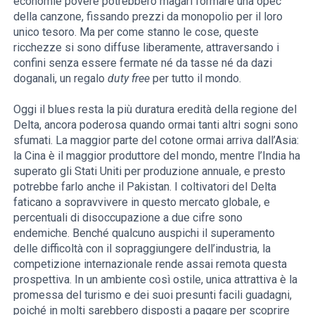
economie povere potrebbero magari formare una opec
della canzone, fissando prezzi da monopolio per il loro
unico tesoro. Ma per come stanno le cose, queste
ricchezze si sono diffuse liberamente, attraversando i
confini senza essere fermate né da tasse né da dazi
doganali, un regalo
duty free
per tutto il mondo.
Oggi il blues resta la più duratura eredità della regione del
Delta, ancora poderosa quando ormai tanti altri sogni sono
sfumati. La maggior parte del cotone ormai arriva dall’Asia:
la Cina è il maggior produttore del mondo, mentre l’India ha
superato gli Stati Uniti per produzione annuale, e presto
potrebbe farlo anche il Pakistan. I coltivatori del Delta
faticano a sopravvivere in questo mercato globale, e
percentuali di disoccupazione a due cifre sono
endemiche. Benché qualcuno auspichi il superamento
delle difficoltà con il sopraggiungere dell’industria, la
competizione internazionale rende assai remota questa
prospettiva. In un ambiente così ostile, unica attrattiva è la
promessa del turismo e dei suoi presunti facili guadagni,
poiché in molti sarebbero disposti a pagare per scoprire