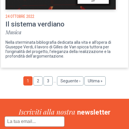
24 OTTOBRE 2022
Il sistema verdiano
Musica
Nella sterminata bibliografia dedicata alla vita e all’opera di
Giuseppe Verdi, il lavoro di Gilles de Van spicca tuttora per
l’originalità del progetto, l’eleganza della realizzazione e la
profondità dell’argomentazione.
Paginazione
Pagina
1
Pagina
2
Pagina
3
…
Pagina
Seguente ›
Ultima
Ultima »
successiva
pagina
Iscriviti alla nostra
newsletter