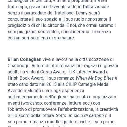
conseguenze per tutti, vittime e prepotenti; ma nel
frattempo, grazie a un’avventura dopo l’altra vissute
senza il paracadute del fratellone, Lenny saprà
conquistare il suo spazio e il suo ruolo nonostante il
pregiudizio di chi lo circonda. E noi, che ormai saremo i
suoi più grandi sostenitori, concluderemo il romanzo
con un sorriso pieno di sfumature.
Brian Conaghan
vive e lavora nella città scozzese di
Coatbridge. Autore di otto romanzi per ragazzi e giovani
adulti, ha vinto il Costa Award, l’UK Literary Award e
l’Irish Book Award; il suo romanzo
When Mr Dog Bites
è
stato candidato nel 2015 alla CILIP Carnegie Medal.
Avendo maturato una lunga esperienza
nell’insegnamento dell’inglese, ha tenuto e organizzato
eventi (workshop, conferenze, letture ecc.) con
l’obiettivo di promuovere l’alfabetizzazione, la creatività
e il piacere della lettura.
Sotto un cielo di cartone
è il
suo primo romanzo middle-grade e anche il suo primo