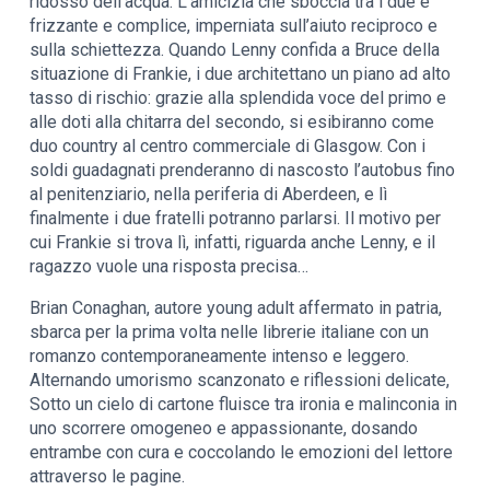
ridosso dell’acqua. L’amicizia che sboccia tra i due è
frizzante e complice, imperniata sull’aiuto reciproco e
sulla schiettezza. Quando Lenny confida a Bruce della
situazione di Frankie, i due architettano un piano ad alto
tasso di rischio: grazie alla splendida voce del primo e
alle doti alla chitarra del secondo, si esibiranno come
duo country al centro commerciale di Glasgow. Con i
soldi guadagnati prenderanno di nascosto l’autobus fino
al penitenziario, nella periferia di Aberdeen, e lì
finalmente i due fratelli potranno parlarsi. Il motivo per
cui Frankie si trova lì, infatti, riguarda anche Lenny, e il
ragazzo vuole una risposta precisa…
Brian Conaghan, autore young adult affermato in patria,
sbarca per la prima volta nelle librerie italiane con un
romanzo contemporaneamente intenso e leggero.
Alternando umorismo scanzonato e riflessioni delicate,
Sotto un cielo di cartone fluisce tra ironia e malinconia in
uno scorrere omogeneo e appassionante, dosando
entrambe con cura e coccolando le emozioni del lettore
attraverso le pagine.