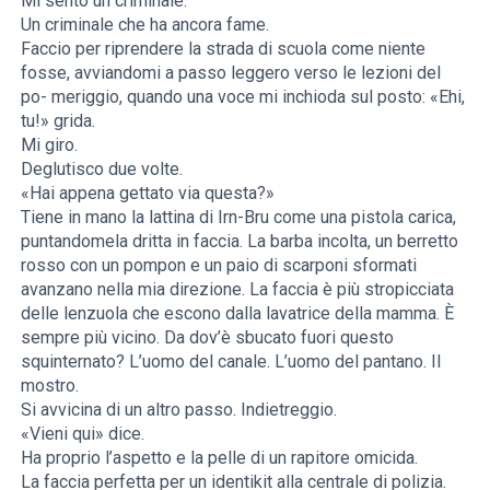
Mi sento un criminale.
Un criminale che ha ancora fame.
Faccio per riprendere la strada di scuola come niente
fosse, avviandomi a passo leggero verso le lezioni del
po- meriggio, quando una voce mi inchioda sul posto: «Ehi,
tu!» grida.
Mi giro.
Deglutisco due volte.
«Hai appena gettato via questa?»
Tiene in mano la lattina di Irn-Bru come una pistola carica,
puntandomela dritta in faccia. La barba incolta, un berretto
rosso con un pompon e un paio di scarponi sformati
avanzano nella mia direzione. La faccia è più stropicciata
delle lenzuola che escono dalla lavatrice della mamma. È
sempre più vicino. Da dov’è sbucato fuori questo
squinternato? L’uomo del canale. L’uomo del pantano. Il
mostro.
Si avvicina di un altro passo. Indietreggio.
«Vieni qui» dice.
Ha proprio l’aspetto e la pelle di un rapitore omicida.
La faccia perfetta per un identikit alla centrale di polizia.