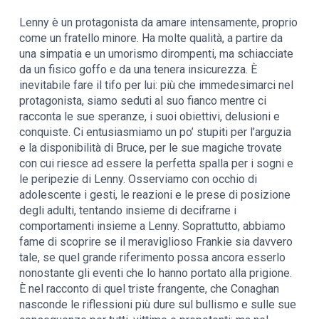
Lenny è un protagonista da amare intensamente, proprio
come un fratello minore. Ha molte qualità, a partire da
una simpatia e un umorismo dirompenti, ma schiacciate
da un fisico goffo e da una tenera insicurezza. È
inevitabile fare il tifo per lui: più che immedesimarci nel
protagonista, siamo seduti al suo fianco mentre ci
racconta le sue speranze, i suoi obiettivi, delusioni e
conquiste. Ci entusiasmiamo un po’ stupiti per l’arguzia
e la disponibilità di Bruce, per le sue magiche trovate
con cui riesce ad essere la perfetta spalla per i sogni e
le peripezie di Lenny. Osserviamo con occhio di
adolescente i gesti, le reazioni e le prese di posizione
degli adulti, tentando insieme di decifrarne i
comportamenti insieme a Lenny. Soprattutto, abbiamo
fame di scoprire se il meraviglioso Frankie sia davvero
tale, se quel grande riferimento possa ancora esserlo
nonostante gli eventi che lo hanno portato alla prigione.
È nel racconto di quel triste frangente, che Conaghan
nasconde le riflessioni più dure sul bullismo e sulle sue