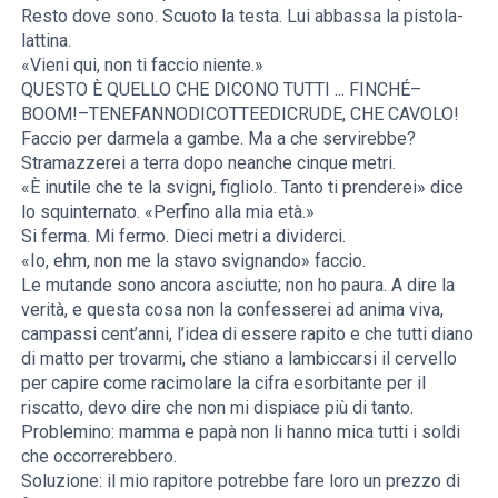
Resto dove sono. Scuoto la testa. Lui abbassa la pistola-
lattina.
«Vieni qui, non ti faccio niente.»
QUESTO È QUELLO CHE DICONO TUTTI ... FINCHÉ–
BOOM!–TENEFANNODICOTTEEDICRUDE, CHE CAVOLO!
Faccio per darmela a gambe. Ma a che servirebbe?
Stramazzerei a terra dopo neanche cinque metri.
«È inutile che te la svigni, figliolo. Tanto ti prenderei» dice
lo squinternato. «Perfino alla mia età.»
Si ferma. Mi fermo. Dieci metri a dividerci.
«Io, ehm, non me la stavo svignando» faccio.
Le mutande sono ancora asciutte; non ho paura. A dire la
verità, e questa cosa non la confesserei ad anima viva,
campassi cent’anni, l’idea di essere rapito e che tutti diano
di matto per trovarmi, che stiano a lambiccarsi il cervello
per capire come racimolare la cifra esorbitante per il
riscatto, devo dire che non mi dispiace più di tanto.
Problemino: mamma e papà non li hanno mica tutti i soldi
che occorrerebbero.
Soluzione: il mio rapitore potrebbe fare loro un prezzo di