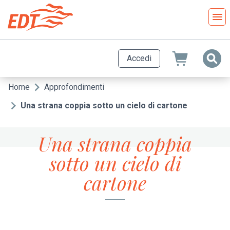
Salta
al
contenuto
principale
Accedi
Home
Approfondimenti
Briciole
di
Una strana coppia sotto un cielo di cartone
pane
Una strana coppia
sotto un cielo di
cartone