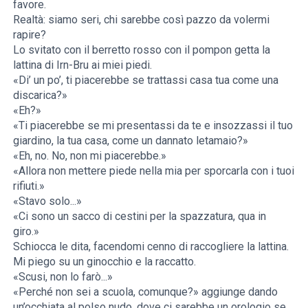
favore.
Realtà: siamo seri, chi sarebbe così pazzo da volermi
rapire?
Lo svitato con il berretto rosso con il pompon getta la
lattina di Irn-Bru ai miei piedi.
«Di’ un po’, ti piacerebbe se trattassi casa tua come una
discarica?»
«Eh?»
«Ti piacerebbe se mi presentassi da te e insozzassi il tuo
giardino, la tua casa, come un dannato letamaio?»
«Eh, no. No, non mi piacerebbe.»
«Allora non mettere piede nella mia per sporcarla con i tuoi
rifiuti.»
«Stavo solo...»
«Ci sono un sacco di cestini per la spazzatura, qua in
giro.»
Schiocca le dita, facendomi cenno di raccogliere la lattina.
Mi piego su un ginocchio e la raccatto.
«Scusi, non lo farò...»
«Perché non sei a scuola, comunque?» aggiunge dando
un’occhiata al polso nudo, dove ci sarebbe un orologio se