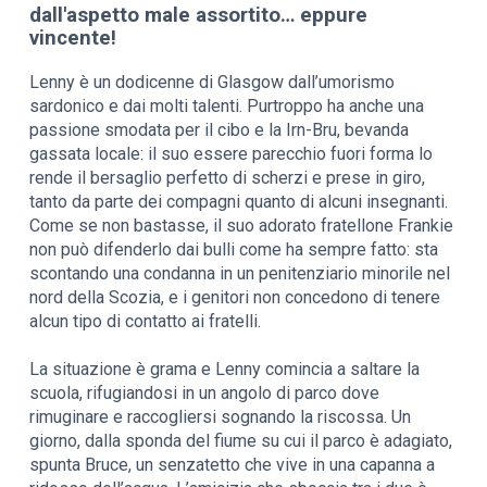
dall'aspetto male assortito… eppure
vincente!
Lenny è un dodicenne di Glasgow dall’umorismo
sardonico e dai molti talenti. Purtroppo ha anche una
passione smodata per il cibo e la Irn-Bru, bevanda
gassata locale: il suo essere parecchio fuori forma lo
rende il bersaglio perfetto di scherzi e prese in giro,
tanto da parte dei compagni quanto di alcuni insegnanti.
Come se non bastasse, il suo adorato fratellone Frankie
non può difenderlo dai bulli come ha sempre fatto: sta
scontando una condanna in un penitenziario minorile nel
nord della Scozia, e i genitori non concedono di tenere
alcun tipo di contatto ai fratelli.
La situazione è grama e Lenny comincia a saltare la
scuola, rifugiandosi in un angolo di parco dove
rimuginare e raccogliersi sognando la riscossa. Un
giorno, dalla sponda del fiume su cui il parco è adagiato,
spunta Bruce, un senzatetto che vive in una capanna a