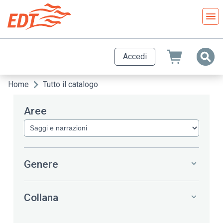
Salta
al
contenuto
principale
Accedi
Home
Tutto il catalogo
Briciole
di
Aree
pane
Genere
Collana