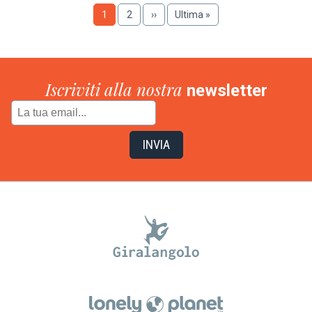
Paginazione
Pagina
1
Pagina
2
Pagina
››
Ultima
Ultima »
successiva
pagina
Iscriviti alla nostra
newsletter