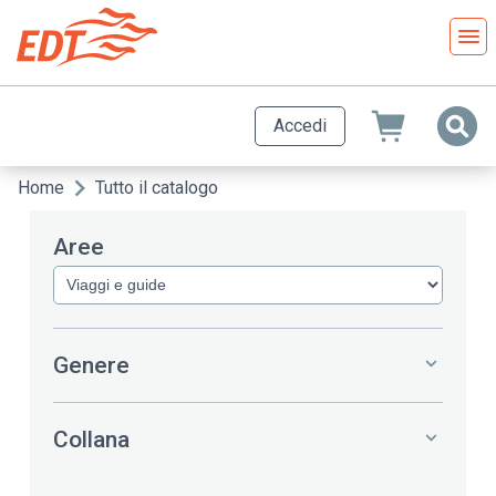
Salta
al
contenuto
principale
Accedi
Home
Tutto il catalogo
Briciole
di
Aree
pane
Genere
Collana