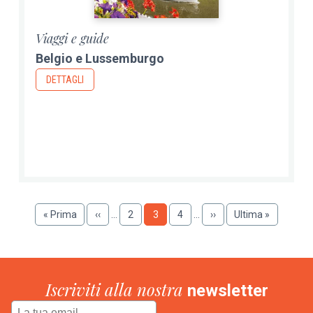
Viaggi e guide
Belgio e Lussemburgo
DETTAGLI
Paginazione
Prima
« Prima
Pagina
‹‹
…
Pagina
2
Pagina
3
Pagina
4
…
Pagina
››
Ultima
Ultima »
pagina
precedente
successiva
pagina
Iscriviti alla nostra
newsletter