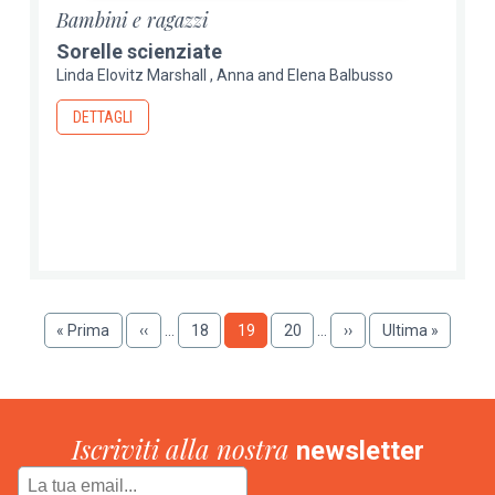
Bambini e ragazzi
Sorelle scienziate
Linda Elovitz Marshall
Anna and Elena Balbusso
DETTAGLI
Paginazione
Prima
« Prima
Pagina
‹‹
…
Pagina
18
Pagina
19
Pagina
20
…
Pagina
››
Ultima
Ultima »
pagina
precedente
successiva
pagina
Iscriviti alla nostra
newsletter