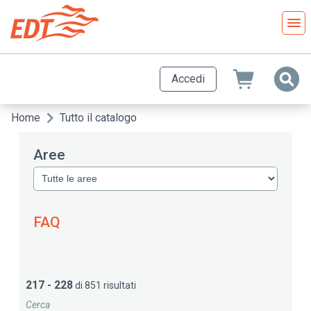
Salta
al
contenuto
principale
Accedi
Home
Tutto il catalogo
Briciole
di
Aree
pane
FAQ
217 - 228
di 851 risultati
Cerca