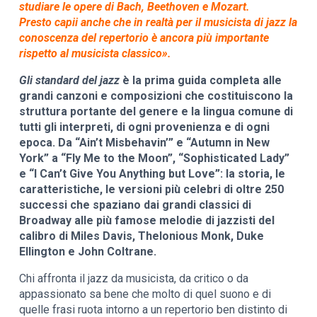
studiare le opere di Bach, Beethoven e Mozart.
Presto capii anche che in realtà per il musicista di jazz la
conoscenza del repertorio è ancora più importante
rispetto al musicista classico».
Gli standard del jazz
è la prima guida completa alle
grandi canzoni e composizioni che costituiscono la
struttura portante del genere e la lingua comune di
tutti gli interpreti, di ogni provenienza e di ogni
epoca. Da “Ain’t Misbehavin’” e “Autumn in New
York” a “Fly Me to the Moon”, “Sophisticated Lady”
e “I Can’t Give You Anything but Love”: la storia, le
caratteristiche, le versioni più celebri di oltre 250
successi che spaziano dai grandi classici di
Broadway alle più famose melodie di jazzisti del
calibro di Miles Davis, Thelonious Monk, Duke
Ellington e John Coltrane.
Chi affronta il jazz da musicista, da critico o da
appassionato sa bene che molto di quel suono e di
quelle frasi ruota intorno a un repertorio ben distinto di