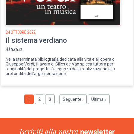
24 OTTOBRE 2022
Il sistema verdiano
Musica
Nella sterminata bibliografia dedicata alla vita e all’opera di
Giuseppe Verdi, il lavoro di Gilles de Van spicca tuttora per
l’originalità del progetto, l’eleganza della realizzazione e la
profondità dell’argomentazione.
Paginazione
Pagina
1
Pagina
2
Pagina
3
…
Pagina
Seguente ›
Ultima
Ultima »
successiva
pagina
Iscriviti alla nostra
newsletter