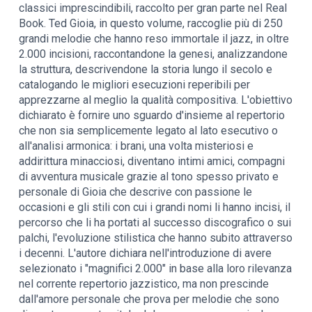
classici imprescindibili, raccolto per gran parte nel Real
Book. Ted Gioia, in questo volume, raccoglie più di 250
grandi melodie che hanno reso immortale il jazz, in oltre
2.000 incisioni, raccontandone la genesi, analizzandone
la struttura, descrivendone la storia lungo il secolo e
catalogando le migliori esecuzioni reperibili per
apprezzarne al meglio la qualità compositiva. L'obiettivo
dichiarato è fornire uno sguardo d'insieme al repertorio
che non sia semplicemente legato al lato esecutivo o
all'analisi armonica: i brani, una volta misteriosi e
addirittura minacciosi, diventano intimi amici, compagni
di avventura musicale grazie al tono spesso privato e
personale di Gioia che descrive con passione le
occasioni e gli stili con cui i grandi nomi li hanno incisi, il
percorso che li ha portati al successo discografico o sui
palchi, l'evoluzione stilistica che hanno subito attraverso
i decenni. L'autore dichiara nell'introduzione di avere
selezionato i "magnifici 2.000" in base alla loro rilevanza
nel corrente repertorio jazzistico, ma non prescinde
dall'amore personale che prova per melodie che sono