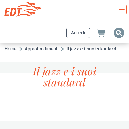
Salta
al
contenuto
principale
Accedi
Home
Approfondimenti
Il jazz e i suoi standard
Briciole
di
Il jazz e i suoi
pane
standard