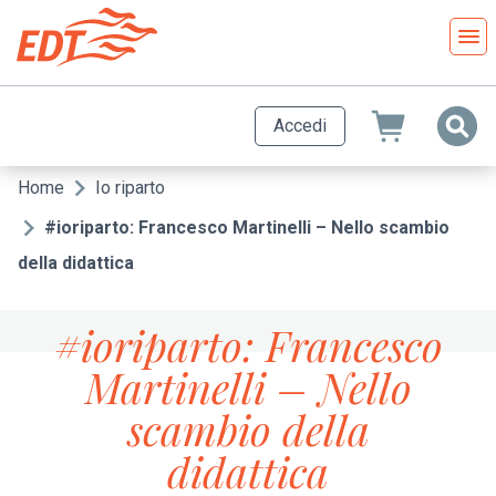
Salta
al
contenuto
principale
Accedi
Home
Io riparto
Briciole
di
#ioriparto: Francesco Martinelli – Nello scambio
pane
della didattica
#ioriparto: Francesco
Martinelli – Nello
scambio della
didattica