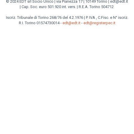
© 2024 EDT srl Socio Unico | via Pianezza 17 | 10149 Torino | edt@edt.it
| Cap. Soc. euro 501.920 int. vers. | R.E.A. Torino 504712
Iscriz. Tribunale di Torino 268/76 del 4.2.1976 | P. IVA , C.Fisc. e N° iscriz.
R.I. Torino 01574730014 -
edt@edt.it
-
edt@registerpec.it