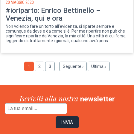
20 MAGGIO 2020
#ioriparto: Enrico Bettinello –
Venezia, qui e ora
Non volendo fare un torto all’evidenza, si riparte sempre e
comunque da dove e da come si è. Per me ripartire non può che
significare ripartire da Venezia, la mia città. Una città di cui forse,
leggendo distrattamente i giornali, qualcuno avrà pens
Paginazione
Pagina
1
Pagina
2
Pagina
3
…
Pagina
Seguente ›
Ultima
Ultima »
successiva
pagina
Iscriviti alla nostra
newsletter