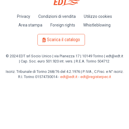
Privacy
Condizioni di vendita
Utilizzo cookies
Piè
Area stampa
Foreign rights
Whistleblowing
di
pagina
Scarica il catalogo
© 2024 EDT srl Socio Unico | via Pianezza 17 | 10149 Torino | edt@edt.it
| Cap. Soc. euro 501.920 int. vers. | R.E.A. Torino 504712
Iscriz. Tribunale di Torino 268/76 del 4.2.1976 | P. IVA , C.Fisc. e N° iscriz.
R.I. Torino 01574730014 -
edt@edt.it
-
edt@registerpec.it