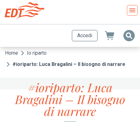
Salta
al
contenuto
principale
Accedi
Home
Io riparto
Briciole
di
#ioriparto: Luca Bragalini – Il bisogno di narrare
pane
#ioriparto: Luca
Bragalini – Il bisogno
di narrare