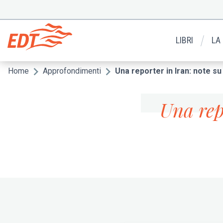
Salta
al
Menu
contenuto
secondario
principale
LIBRI
LA
Home
Approfondimenti
Una reporter in Iran: note su
Briciole
di
Una rep
pane