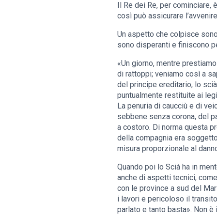
Il Re dei Re, per cominciare, 
così può assicurare l’avveni
Un aspetto che colpisce sono i
sono disperanti e finiscono p
«Un giorno, mentre prestiamo a
di rattoppi; veniamo così a s
del principe ereditario, lo sci
puntualmente restituite ai legi
La penuria di caucciù e di ve
sebbene senza corona, del paes
a costoro. Di norma questa proc
della compagnia era soggetto a 
misura proporzionale al danno
Quando poi lo Scià ha in ment
anche di aspetti tecnici, com
con le province a sud del Mar
i lavori e pericoloso il transi
parlato e tanto basta». Non è 