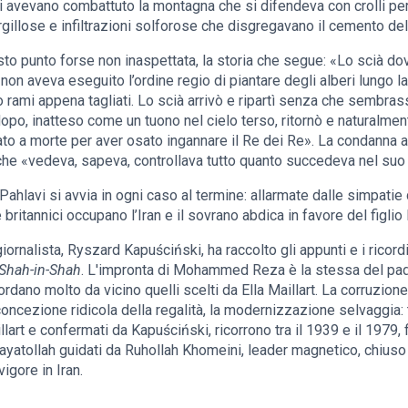
i avevano combattuto la montagna che si difendeva con crolli perico
gillose e infiltrazioni solforose che disgregavano il cemento del 
o punto forse non inaspettata, la storia che segue: «Lo scià dov
non aveva eseguito l’ordine regio di piantare degli alberi lungo la
rami appena tagliati. Lo scià arrivò e ripartì senza che sembra
po, inatteso come un tuono nel cielo terso, ritornò e naturalment
to a morte per aver osato ingannare il Re dei Re». La condanna a 
e che «vedeva, sapeva, controllava tutto quanto succedeva nel su
ahlavi si avvia in ogni caso al termine: allarmate dalle simpatie
 e britannici occupano l’Iran e il sovrano abdica in favore del fi
ornalista, Ryszard Kapuściński, ha raccolto gli appunti e i ricordi
Shah-in-Shah
. L'impronta di Mohammed Reza è la stessa del pad
dano molto da vicino quelli scelti da Ella Maillart. La corruzione 
oncezione ridicola della regalità, la modernizzazione selvaggia: tu
llart e confermati da Kapuściński, ricorrono tra il 1939 e il 1979, 
 ayatollah guidati da Ruhollah Khomeini, leader magnetico, chiuso
vigore in Iran.