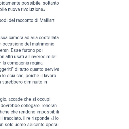
rapidamente possibile; soltanto
bile nuova rivoluzione».
odi del racconto di Maillart
 sua camera ad aria costellata
 in occasione del matrimonio
eheran. Esse furono poi
n altri usati all’inverosimile!
 – la compagnia regina,
geriti” di tutto quanto serviva
o scià che, poiché il lavoro
à sarebbero diminuite in
gio, accade che si occupi
he dovrebbe collegare Teheran
odiche che rendono impossibili
il tracciato, il re risponde «Ho
di un solo uomo seicento operai