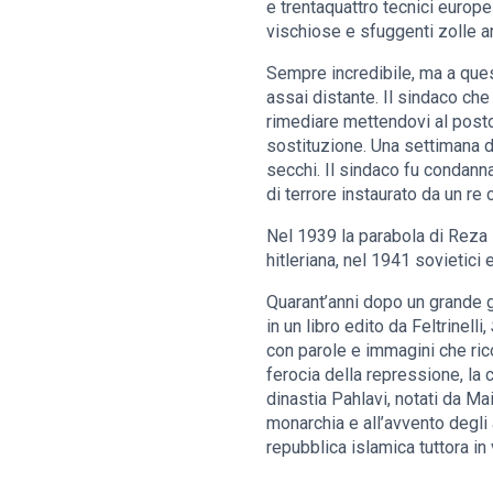
e trentaquattro tecnici europe
vischiose e sfuggenti zolle ar
Sempre incredibile, ma a quest
assai distante. Il sindaco che 
rimediare mettendovi al posto 
sostituzione. Una settimana do
secchi. Il sindaco fu condanna
di terrore instaurato da un r
Nel 1939 la parabola di Reza P
hitleriana, nel 1941 sovietici
Quarant’anni dopo un grande gi
in un libro edito da Feltrinelli,
con parole e immagini che ricor
ferocia della repressione, la c
dinastia Pahlavi, notati da Mai
monarchia e all’avvento degli
repubblica islamica tuttora in 