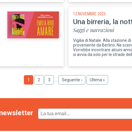
12 NOVEMBRE 2025
Una birreria, la not
Saggi e narrazioni
Vigilia di Natale. Alla stazione d
proveniente da Berlino. Ne sce
Vorrebbe incontrare alcuni amici
si avvia da solo per le strade del
Pagina
1
Pagina
2
Pagina
3
…
Pagina
Seguente ›
Ultima
Ultima »
successiva
pagina
newsletter