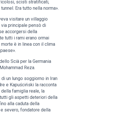
losi, scisti stratificati,
tunnel. Era tutto nella norma».
eva visitare un villaggio
 via principale pensò di
sse accorgersi della
e tutti i rami erano ormai
morte è in linea con il clima
o paese».
 dello Scià per la Germania
glio Mohammad Reza.
 di un lungo soggiorno in Iran
re e Kapuściński la racconta
della famiglia reale, la
tti gli aspetti deteriori della
fino alla caduta della
 e severo, fondatore della