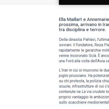
Ella Maillart e Annemari
prossima, arrivano in Ir
tra disciplina e terrore.
Della dinastia Pahlavi, l’ulti
sovrani. Il fondatore, Reza Pa
rapidamente le gerarchie milit
venne incoronato Scià. È anco
una Ford alla volta dell’Asia c
L’Iran in cui si muovono le du
piglio prussiano. Ha potenziato
su chi protesta, la polizia ch
scuole, infrastrutture di cui 
contenute ne
La via crudele
lo
proprio vantaggio le ambizioni
sullo scacchiere medioriental