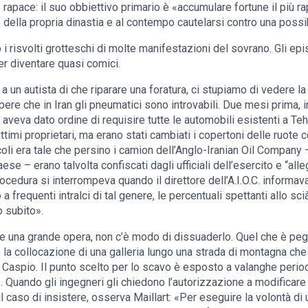
è rapace: il suo obbiettivo primario è «accumulare fortune il più 
re della propria dinastia e al contempo cautelarsi contro una possi
 risvolti grotteschi di molte manifestazioni del sovrano. Gli epis
er diventare quasi comici.
 un autista di che riparare una foratura, ci stupiamo di vedere la
apere che in Iran gli pneumatici sono introvabili. Due mesi prima,
à aveva dato ordine di requisire tutte le automobili esistenti a T
ttimi proprietari, ma erano stati cambiati i copertoni delle ruote co
icoli era tale che persino i camion dell’Anglo-Iranian Oil Company
e – erano talvolta confiscati dagli ufficiali dell’esercito e “alleg
edura si interrompeva quando il direttore dell’A.I.O.C. informava l
frequenti intralci di tal genere, le percentuali spettanti allo sci
 subito».
e una grande opera, non c’è modo di dissuaderlo. Quel che è peg
e la collocazione di una galleria lungo una strada di montagna c
 Caspio. Il punto scelto per lo scavo è esposto a valanghe peri
to. Quando gli ingegneri gli chiedono l’autorizzazione a modificare 
il caso di insistere, osserva Maillart: «Per eseguire la volontà 