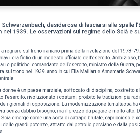
e Schwarzenbach, desiderose di lasciarsi alle spalle l
an nel 1939. Le osservazioni sul regime dello Scià e s
ma a regnare sul trono iraniano prima della rivoluzione del 1978-79
hlavi, era figlio di un modesto ufficiale dell’esercito. Ambizioso,
ari e politiche: comandante dell’esercito, ministro della Guerra, 
ra sul trono nel 1939, anno in cui Ella Maillart e Annemarie Sch
entrale.
e donne è un paese marziale, soffocato di disciplina, costretto a
 l’esercito, rivoluzionato i costumi, proibito le tradizioni più radic
iude i giornali di opposizione. La modernizzazione tumultuosa ha 
c’era senza dubbio bisogno, ma il prezzo da pagare è molto alto. D
 Scià emerge come una sorta di satrapo brutale, capriccioso e xe
 delle grandi potenze, attratte dal petrolio persiano e dalla pos
e.