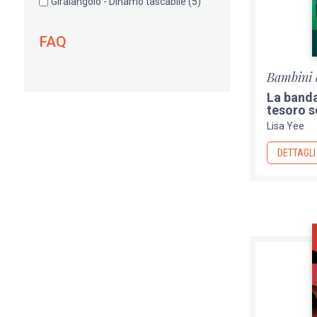
Giralangolo - Dinamo tascabile
(5)
FAQ
Bambini 
La banda
tesoro 
Lisa Yee
DETTAGLI