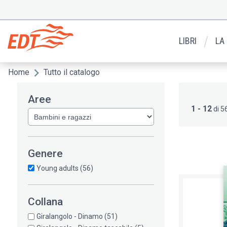
Salta
al
Menu
contenuto
secondario
principale
LIBRI
LA
Home
Tutto il catalogo
Briciole
di
Aree
pane
1 - 12
di 56
Genere
Young adults
(56)
Collana
Giralangolo - Dinamo
(51)