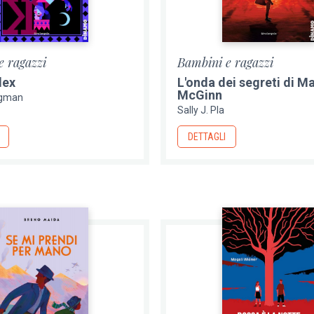
e ragazzi
Bambini e ragazzi
lex
L'onda dei segreti di M
McGinn
ugman
Sally J. Pla
DETTAGLI