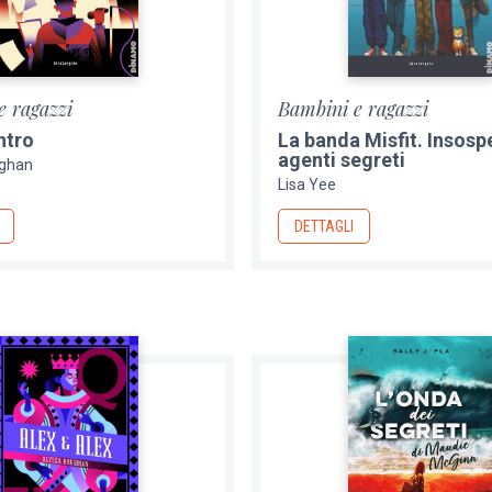
e ragazzi
Bambini e ragazzi
ntro
La banda Misfit. Insospe
agenti segreti
aghan
Lisa Yee
DETTAGLI