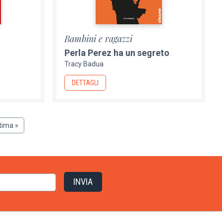
Bambini e ragazzi
Perla Perez ha un segreto
Tracy Badua
DETTAGLI
ltima
tima »
siva
agina