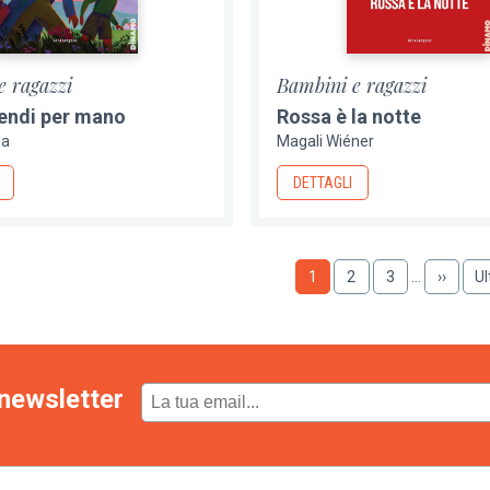
e ragazzi
Bambini e ragazzi
endi per mano
Rossa è la notte
da
Magali Wiéner
DETTAGLI
Pagina
1
Pagina
2
Pagina
3
…
Pagina
››
U
Ul
succes
p
newsletter