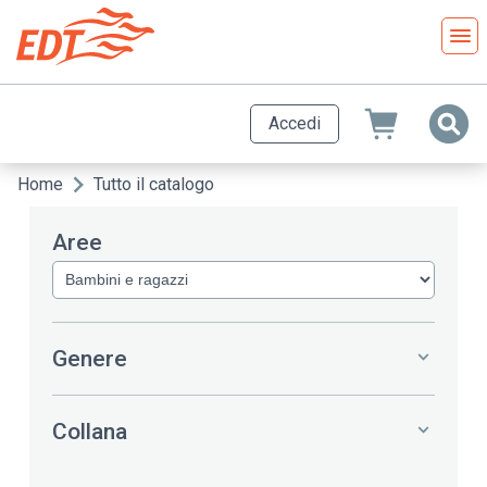
Salta
al
contenuto
principale
Accedi
Home
Tutto il catalogo
Briciole
di
Aree
pane
Genere
Collana