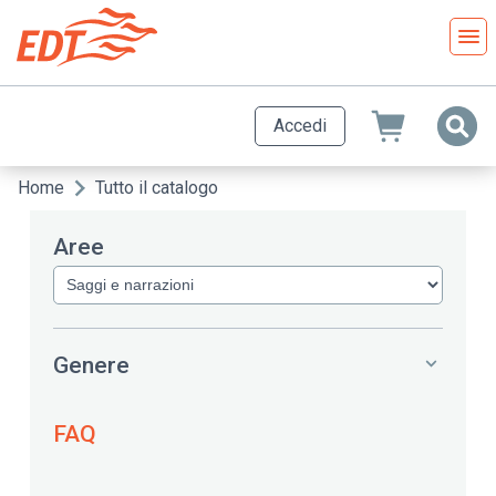
Salta
al
contenuto
principale
Accedi
Home
Tutto il catalogo
Briciole
di
Aree
pane
Genere
FAQ