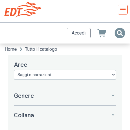
Salta
al
contenuto
principale
Accedi
Home
Tutto il catalogo
Briciole
di
Aree
pane
Genere
Collana