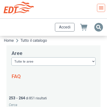
Salta
al
contenuto
principale
Accedi
Home
Tutto il catalogo
Briciole
di
Aree
pane
FAQ
253 - 264
di 851 risultati
Cerca