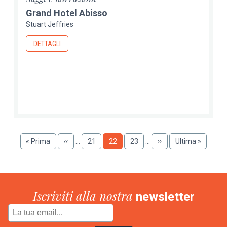
Grand Hotel Abisso
Stuart Jeffries
DETTAGLI
Paginazione
Prima
« Prima
Pagina
‹‹
…
Pagina
21
Pagina
22
Pagina
23
…
Pagina
››
Ultima
Ultima »
pagina
precedente
successiva
pagina
Iscriviti alla nostra
newsletter