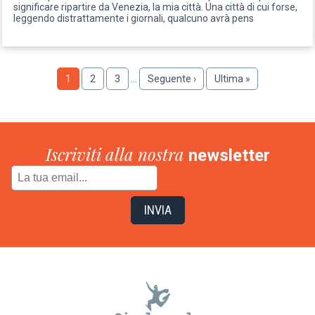
significare ripartire da Venezia, la mia città. Una città di cui forse,
leggendo distrattamente i giornali, qualcuno avrà pens
Paginazione
Pagina
1
Pagina
2
Pagina
3
…
Pagina
Seguente ›
Ultima
Ultima »
successiva
pagina
Iscriviti alla nostra
newsletter