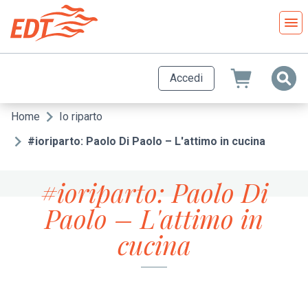
Salta
al
contenuto
principale
Accedi
Home
Io riparto
Briciole
di
#ioriparto: Paolo Di Paolo – L'attimo in cucina
pane
#ioriparto: Paolo Di
Paolo – L'attimo in
cucina