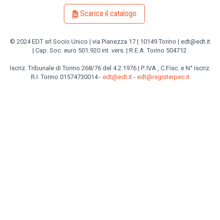
pagina
Scarica il catalogo
© 2024 EDT srl Socio Unico | via Pianezza 17 | 10149 Torino | edt@edt.it
| Cap. Soc. euro 501.920 int. vers. | R.E.A. Torino 504712
Iscriz. Tribunale di Torino 268/76 del 4.2.1976 | P. IVA , C.Fisc. e N° iscriz.
R.I. Torino 01574730014 -
edt@edt.it
-
edt@registerpec.it