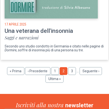
17 APRILE 2025
Una veterana dell'insonnia
Saggi e narrazioni
Secondo uno studio condotto in Germania e citato nelle pagine di
Dormire
, soffre di insonnia più di una persona su tre.
Paginazione
Prima
« Prima
Pagina
‹ Precedente
Pagina
1
Pagina
2
Pagina
3
…
Pagina
Seguente ›
pagina
precedente
successiva
Ultima
Ultima »
pagina
Iscriviti alla nostra
newsletter