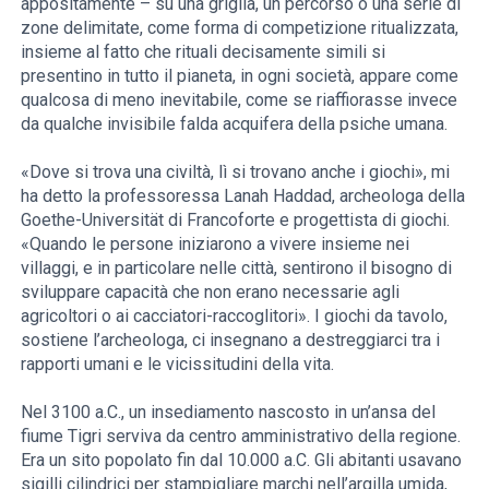
appositamente – su una griglia, un percorso o una serie di
zone delimitate, come forma di competizione ritualizzata,
insieme al fatto che rituali decisamente simili si
presentino in tutto il pianeta, in ogni società, appare come
qualcosa di meno inevitabile, come se riaffiorasse invece
da qualche invisibile falda acquifera della psiche umana.
«Dove si trova una civiltà, lì si trovano anche i giochi», mi
ha detto la professoressa Lanah Haddad, archeologa della
Goethe-Universität di Francoforte e progettista di giochi.
«Quando le persone iniziarono a vivere insieme nei
villaggi, e in particolare nelle città, sentirono il bisogno di
sviluppare capacità che non erano necessarie agli
agricoltori o ai cacciatori-raccoglitori». I giochi da tavolo,
sostiene l’archeologa, ci insegnano a destreggiarci tra i
rapporti umani e le vicissitudini della vita.
Nel 3100 a.C., un insediamento nascosto in un’ansa del
fiume Tigri serviva da centro amministrativo della regione.
Era un sito popolato fin dal 10.000 a.C. Gli abitanti usavano
sigilli cilindrici per stampigliare marchi nell’argilla umida,