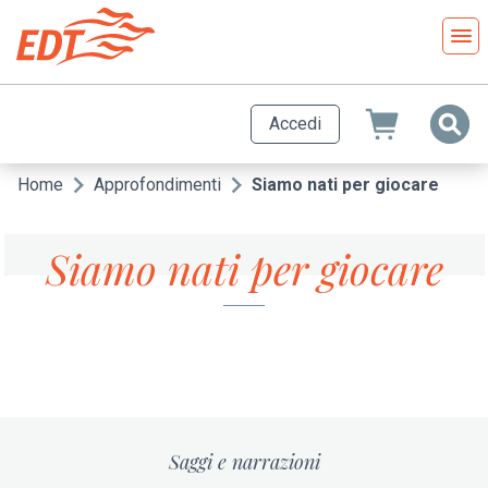
Salta
al
contenuto
principale
Accedi
Home
Approfondimenti
Siamo nati per giocare
Briciole
di
Siamo nati per giocare
pane
Saggi e narrazioni