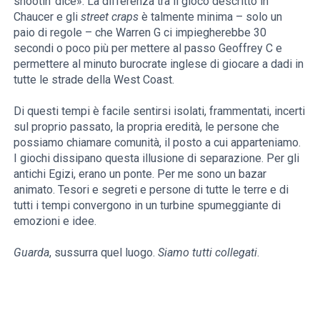
shootin’ dice». La differenza tra il gioco descritto in
Chaucer e gli
street craps
è talmente minima – solo un
paio di regole – che Warren G ci impiegherebbe 30
secondi o poco più per mettere al passo Geoffrey C e
permettere al minuto burocrate inglese di giocare a dadi in
tutte le strade della West Coast.
Di questi tempi è facile sentirsi isolati, frammentati, incerti
sul proprio passato, la propria eredità, le persone che
possiamo chiamare comunità, il posto a cui apparteniamo.
I giochi dissipano questa illusione di separazione. Per gli
antichi Egizi, erano un ponte. Per me sono un bazar
animato. Tesori e segreti e persone di tutte le terre e di
tutti i tempi convergono in un turbine spumeggiante di
emozioni e idee.
Guarda
, sussurra quel luogo.
Siamo tutti collegati
.