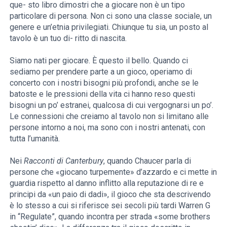
que- sto libro dimostri che a giocare non è un tipo
particolare di persona. Non ci sono una classe sociale, un
genere e un’etnia privilegiati. Chiunque tu sia, un posto al
tavolo è un tuo di- ritto di nascita.
Siamo nati per giocare. È questo il bello. Quando ci
sediamo per prendere parte a un gioco, operiamo di
concerto con i nostri bisogni più profondi, anche se le
batoste e le pressioni della vita ci hanno reso questi
bisogni un po’ estranei, qualcosa di cui vergognarsi un po’.
Le connessioni che creiamo al tavolo non si limitano alle
persone intorno a noi, ma sono con i nostri antenati, con
tutta l’umanità.
Nei
Racconti di Canterbury
, quando Chaucer parla di
persone che «giocano turpemente» d’azzardo e ci mette in
guardia rispetto al danno inflitto alla reputazione di re e
principi da «un paio di dadi», il gioco che sta descrivendo
è lo stesso a cui si riferisce sei secoli più tardi Warren G
in “Regulate”, quando incontra per strada «some brothers