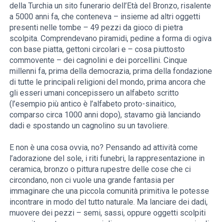
della Turchia un sito funerario dell’Età del Bronzo, risalente
a 5000 anni fa, che conteneva – insieme ad altri oggetti
presenti nelle tombe – 49 pezzi da gioco di pietra
scolpita. Comprendevano piramidi, pedine a forma di ogiva
con base piatta, gettoni circolari e – cosa piuttosto
commovente – dei cagnolini e dei porcellini. Cinque
millenni fa, prima della democrazia, prima della fondazione
di tutte le principali religioni del mondo, prima ancora che
gli esseri umani concepissero un alfabeto scritto
(l’esempio più antico è l’alfabeto proto-sinaitico,
comparso circa 1000 anni dopo), stavamo già lanciando
dadi e spostando un cagnolino su un tavoliere.
E non è una cosa ovvia, no? Pensando ad attività come
l’adorazione del sole, i riti funebri, la rappresentazione in
ceramica, bronzo o pittura rupestre delle cose che ci
circondano, non ci vuole una grande fantasia per
immaginare che una piccola comunità primitiva le potesse
incontrare in modo del tutto naturale. Ma lanciare dei dadi,
muovere dei pezzi – semi, sassi, oppure oggetti scolpiti