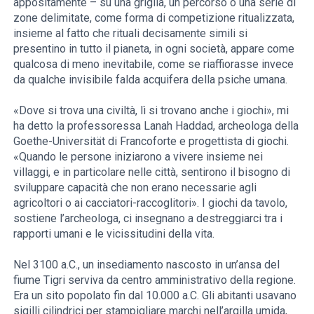
appositamente – su una griglia, un percorso o una serie di
zone delimitate, come forma di competizione ritualizzata,
insieme al fatto che rituali decisamente simili si
presentino in tutto il pianeta, in ogni società, appare come
qualcosa di meno inevitabile, come se riaffiorasse invece
da qualche invisibile falda acquifera della psiche umana.
«Dove si trova una civiltà, lì si trovano anche i giochi», mi
ha detto la professoressa Lanah Haddad, archeologa della
Goethe-Universität di Francoforte e progettista di giochi.
«Quando le persone iniziarono a vivere insieme nei
villaggi, e in particolare nelle città, sentirono il bisogno di
sviluppare capacità che non erano necessarie agli
agricoltori o ai cacciatori-raccoglitori». I giochi da tavolo,
sostiene l’archeologa, ci insegnano a destreggiarci tra i
rapporti umani e le vicissitudini della vita.
Nel 3100 a.C., un insediamento nascosto in un’ansa del
fiume Tigri serviva da centro amministrativo della regione.
Era un sito popolato fin dal 10.000 a.C. Gli abitanti usavano
sigilli cilindrici per stampigliare marchi nell’argilla umida,