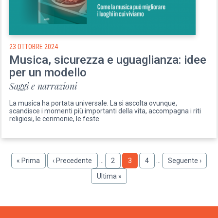
23 OTTOBRE 2024
Musica, sicurezza e uguaglianza: idee
per un modello
Saggi e narrazioni
La musica ha portata universale. La si ascolta ovunque,
scandisce i momenti più importanti della vita, accompagna i riti
religiosi, le cerimonie, le feste.
Paginazione
Prima
« Prima
Pagina
‹ Precedente
…
Pagina
2
Pagina
3
Pagina
4
…
Pagina
Seguente ›
pagina
precedente
successiva
Ultima
Ultima »
pagina