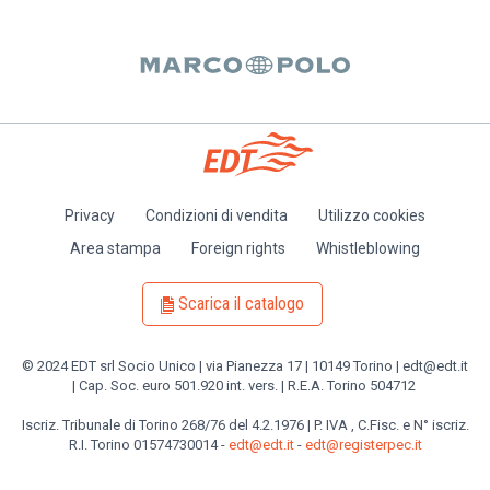
Privacy
Condizioni di vendita
Utilizzo cookies
Piè
Area stampa
Foreign rights
Whistleblowing
di
pagina
Scarica il catalogo
© 2024 EDT srl Socio Unico | via Pianezza 17 | 10149 Torino | edt@edt.it
| Cap. Soc. euro 501.920 int. vers. | R.E.A. Torino 504712
Iscriz. Tribunale di Torino 268/76 del 4.2.1976 | P. IVA , C.Fisc. e N° iscriz.
R.I. Torino 01574730014 -
edt@edt.it
-
edt@registerpec.it