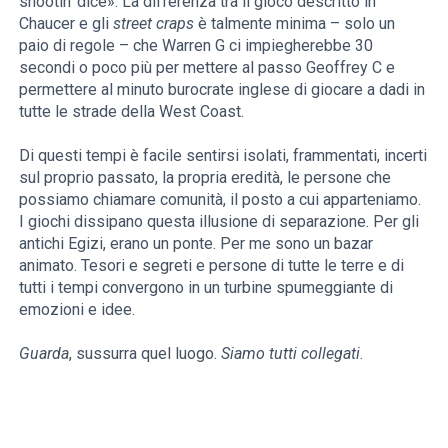
shootin’ dice». La differenza tra il gioco descritto in
Chaucer e gli
street craps
è talmente minima – solo un
paio di regole – che Warren G ci impiegherebbe 30
secondi o poco più per mettere al passo Geoffrey C e
permettere al minuto burocrate inglese di giocare a dadi in
tutte le strade della West Coast.
Di questi tempi è facile sentirsi isolati, frammentati, incerti
sul proprio passato, la propria eredità, le persone che
possiamo chiamare comunità, il posto a cui apparteniamo.
I giochi dissipano questa illusione di separazione. Per gli
antichi Egizi, erano un ponte. Per me sono un bazar
animato. Tesori e segreti e persone di tutte le terre e di
tutti i tempi convergono in un turbine spumeggiante di
emozioni e idee.
Guarda
, sussurra quel luogo.
Siamo tutti collegati
.