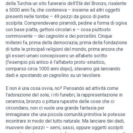
della Turchia un sito funerario dell’Età del Bronzo, risalente
a 5000 anni fa, che conteneva – insieme ad altri oggetti
presenti nelle tombe – 49 pezzi da gioco di pietra
scolpita. Comprendevano piramidi, pedine a forma di ogiva
con base piatta, gettoni circolari e – cosa piuttosto
commovente – dei cagnolini e dei porcellini. Cinque
millenni fa, prima della democrazia, prima della fondazione
di tutte le principali religioni del mondo, prima ancora che
gli esseri umani concepissero un alfabeto scritto
(l’esempio più antico è l’alfabeto proto-sinaitico,
comparso circa 1000 anni dopo), stavamo già lanciando
dadi e spostando un cagnolino su un tavoliere.
E non è una cosa ovvia, no? Pensando ad attività come
l’adorazione del sole, i riti funebri, la rappresentazione in
ceramica, bronzo o pittura rupestre delle cose che ci
circondano, non ci vuole una grande fantasia per
immaginare che una piccola comunità primitiva le potesse
incontrare in modo del tutto naturale. Ma lanciare dei dadi,
muovere dei pezzi – semi, sassi, oppure oggetti scolpiti