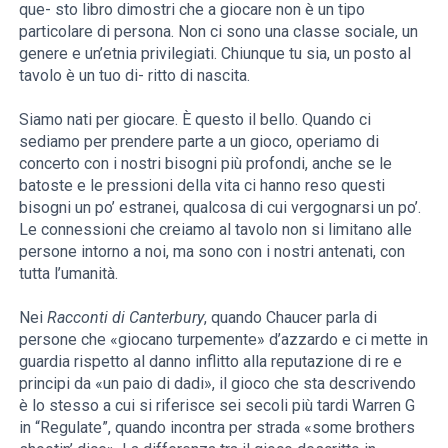
que- sto libro dimostri che a giocare non è un tipo
particolare di persona. Non ci sono una classe sociale, un
genere e un’etnia privilegiati. Chiunque tu sia, un posto al
tavolo è un tuo di- ritto di nascita.
Siamo nati per giocare. È questo il bello. Quando ci
sediamo per prendere parte a un gioco, operiamo di
concerto con i nostri bisogni più profondi, anche se le
batoste e le pressioni della vita ci hanno reso questi
bisogni un po’ estranei, qualcosa di cui vergognarsi un po’.
Le connessioni che creiamo al tavolo non si limitano alle
persone intorno a noi, ma sono con i nostri antenati, con
tutta l’umanità.
Nei
Racconti di Canterbury
, quando Chaucer parla di
persone che «giocano turpemente» d’azzardo e ci mette in
guardia rispetto al danno inflitto alla reputazione di re e
principi da «un paio di dadi», il gioco che sta descrivendo
è lo stesso a cui si riferisce sei secoli più tardi Warren G
in “Regulate”, quando incontra per strada «some brothers