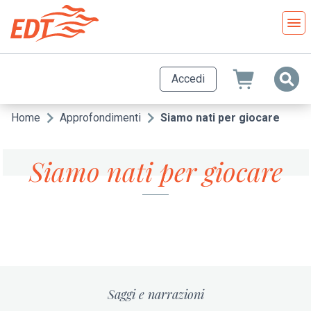
Salta
al
contenuto
principale
Accedi
Home
Approfondimenti
Siamo nati per giocare
Briciole
di
Siamo nati per giocare
pane
Saggi e narrazioni