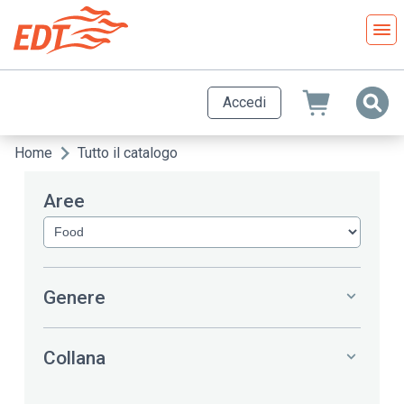
Salta
al
contenuto
principale
Accedi
Home
Tutto il catalogo
Briciole
di
Aree
pane
Genere
Collana