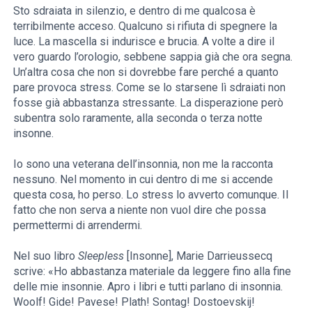
Sto sdraiata in silenzio, e dentro di me qualcosa è
terribilmente acceso. Qualcuno si rifiuta di spegnere la
luce. La mascella si indurisce e brucia. A volte a dire il
vero guardo l’orologio, sebbene sappia già che ora segna.
Un’altra cosa che non si dovrebbe fare perché a quanto
pare provoca stress. Come se lo starsene lì sdraiati non
fosse già abbastanza stressante. La disperazione però
subentra solo raramente, alla seconda o terza notte
insonne.
Io sono una veterana dell’insonnia, non me la racconta
nessuno. Nel momento in cui dentro di me si accende
questa cosa, ho perso. Lo stress lo avverto comunque. Il
fatto che non serva a niente non vuol dire che possa
permettermi di arrendermi.
Nel suo libro
Sleepless
[Insonne], Marie Darrieussecq
scrive: «Ho abbastanza materiale da leggere fino alla fine
delle mie insonnie. Apro i libri e tutti parlano di insonnia.
Woolf! Gide! Pavese! Plath! Sontag! Dostoevskij!