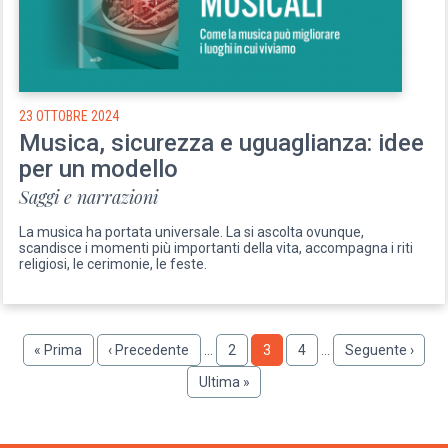
23 OTTOBRE 2024
Musica, sicurezza e uguaglianza: idee
per un modello
Saggi e narrazioni
La musica ha portata universale. La si ascolta ovunque,
scandisce i momenti più importanti della vita, accompagna i riti
religiosi, le cerimonie, le feste.
Paginazione
Prima
« Prima
Pagina
‹ Precedente
…
Pagina
2
Pagina
3
Pagina
4
…
Pagina
Seguente ›
pagina
precedente
successiva
Ultima
Ultima »
pagina