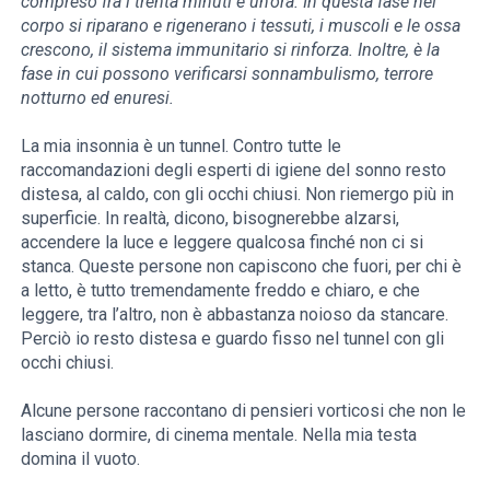
compreso fra i trenta minuti e un’ora. In questa fase nel
corpo si riparano e rigenerano i tessuti, i muscoli e le ossa
crescono, il sistema immunitario si rinforza. Inoltre, è la
fase in cui possono verificarsi sonnambulismo, terrore
notturno ed enuresi.
La mia insonnia è un tunnel. Contro tutte le
raccomandazioni degli esperti di igiene del sonno resto
distesa, al caldo, con gli occhi chiusi. Non riemergo più in
superficie. In realtà, dicono, bisognerebbe alzarsi,
accendere la luce e leggere qualcosa finché non ci si
stanca. Queste persone non capiscono che fuori, per chi è
a letto, è tutto tremendamente freddo e chiaro, e che
leggere, tra l’altro, non è abbastanza noioso da stancare.
Perciò io resto distesa e guardo fisso nel tunnel con gli
occhi chiusi.
Alcune persone raccontano di pensieri vorticosi che non le
lasciano dormire, di cinema mentale. Nella mia testa
domina il vuoto.