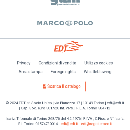
Privacy
Condizioni di vendita
Utilizzo cookies
Piè
Area stampa
Foreign rights
Whistleblowing
di
pagina
Scarica il catalogo
© 2024 EDT srl Socio Unico | via Pianezza 17 | 10149 Torino | edt@edt.it
| Cap. Soc. euro 501.920 int. vers. | R.E.A. Torino 504712
Iscriz. Tribunale di Torino 268/76 del 4.2.1976 | P. IVA , C.Fisc. e N° iscriz.
R.I. Torino 01574730014 -
edt@edt.it
-
edt@registerpec.it