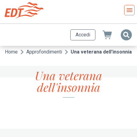
Salta
al
contenuto
principale
Accedi
Home
Approfondimenti
Una veterana dell'insonnia
Briciole
di
Una veterana
pane
dell'insonnia