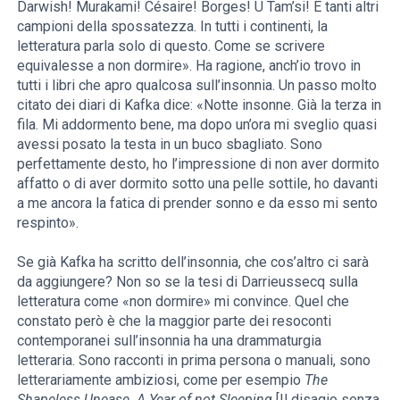
Darwish! Murakami! Césaire! Borges! U Tam’si! E tanti altri
campioni della spossatezza. In tutti i continenti, la
letteratura parla solo di questo. Come se scrivere
equivalesse a non dormire». Ha ragione, anch’io trovo in
tutti i libri che apro qualcosa sull’insonnia. Un passo molto
citato dei diari di Kafka dice: «Notte insonne. Già la terza in
fila. Mi addormento bene, ma dopo un’ora mi sveglio quasi
avessi posato la testa in un buco sbagliato. Sono
perfettamente desto, ho l’impressione di non aver dormito
affatto o di aver dormito sotto una pelle sottile, ho davanti
a me ancora la fatica di prender sonno e da esso mi sento
respinto».
Se già Kafka ha scritto dell’insonnia, che cos’altro ci sarà
da aggiungere? Non so se la tesi di Darrieussecq sulla
letteratura come «non dormire» mi convince. Quel che
constato però è che la maggior parte dei resoconti
contemporanei sull’insonnia ha una drammaturgia
letteraria. Sono racconti in prima persona o manuali, sono
letterariamente ambiziosi, come per esempio
The
Shapeless Unease. A Year of not Sleeping
[Il disagio senza