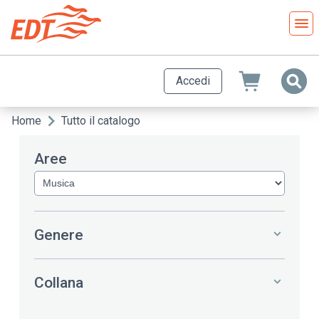
Salta
al
contenuto
principale
Accedi
Home
Tutto il catalogo
Briciole
di
Aree
pane
Genere
Collana