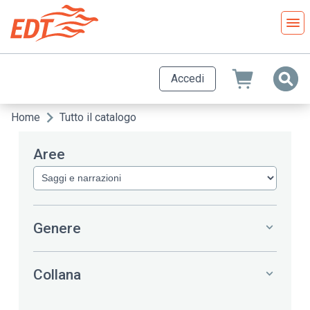
Salta
al
contenuto
principale
Accedi
Home
Tutto il catalogo
Briciole
di
Aree
pane
Genere
Collana