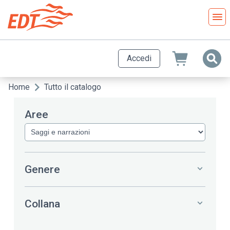
Salta
al
contenuto
principale
Accedi
Home
Tutto il catalogo
Briciole
di
Aree
pane
Genere
Collana