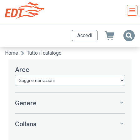
Salta
al
contenuto
principale
Accedi
Home
Tutto il catalogo
Briciole
di
Aree
pane
Genere
Collana